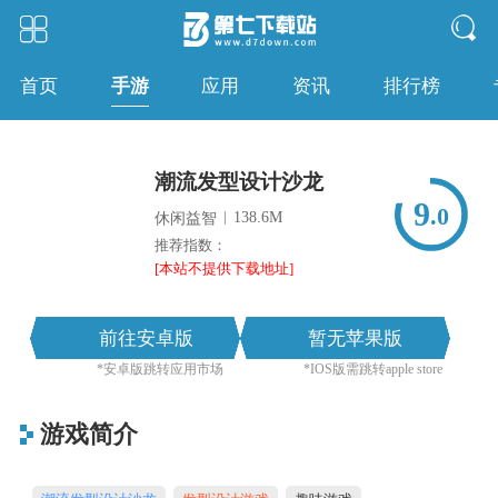
手游
首页
应用
资讯
排行榜
潮流发型设计沙龙
9
.0
|
138.6M
休闲益智
推荐指数：
[本站不提供下载地址]
前往安卓版
暂无苹果版
*安卓版跳转应用市场
*IOS版需跳转apple store
游戏简介