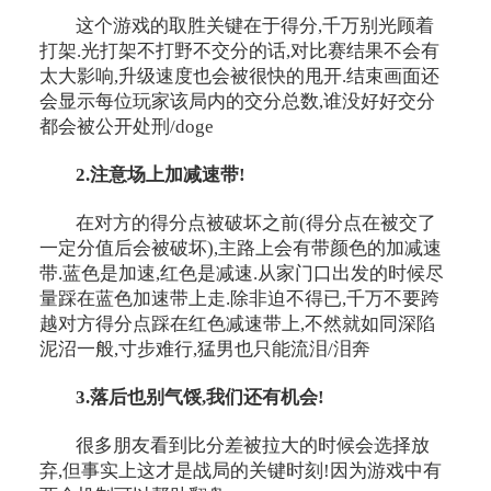
这个游戏的取胜关键在于得分,千万别光顾着
打架.光打架不打野不交分的话,对比赛结果不会有
太大影响,升级速度也会被很快的甩开.结束画面还
会显示每位玩家该局内的交分总数,谁没好好交分
都会被公开处刑/doge
2.注意场上加减速带!
在对方的得分点被破坏之前(得分点在被交了
一定分值后会被破坏),主路上会有带颜色的加减速
带.蓝色是加速,红色是减速.从家门口出发的时候尽
量踩在蓝色加速带上走.除非迫不得已,千万不要跨
越对方得分点踩在红色减速带上,不然就如同深陷
泥沼一般,寸步难行,猛男也只能流泪/泪奔
3.落后也别气馁,我们还有机会!
很多朋友看到比分差被拉大的时候会选择放
弃,但事实上这才是战局的关键时刻!因为游戏中有