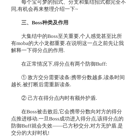
每个宝可梦的招式、分支和集结招式都完全不
同,有机会再来整理介绍一下~
三、Boss种类及作用
大集结中的Boss至关重要,个人感觉甚至比所
有moba的大小龙都重要.在说明这一点之前先让我
解释一下得分点的作用.
在正常情况下,得分点有两个防御Buff:
① 敌方交分需要读条:携带分数越多,读条时间
越长.被打断后需重新读条.
② 己方在得分点内时有额外护盾.
在Boss被击败后,它会携带分数向对方的得分
点推进移动.一旦Boss成功进入得分点,该得分点的
防御Buff就会失效——己方秒交分,对方无护盾.是
交分的大好时机!