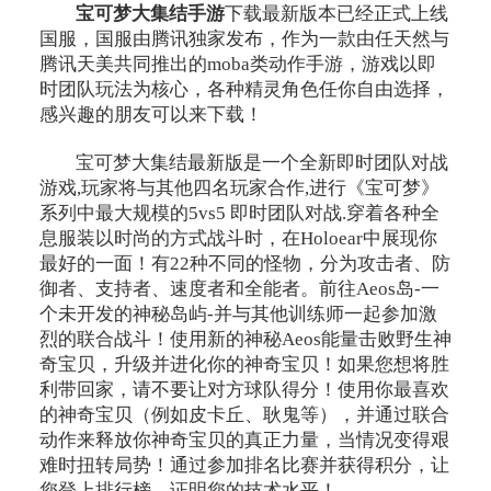
宝可梦大集结手游
下载最新版本已经正式上线
国服，国服由腾讯独家发布，作为一款由任天然与
腾讯天美共同推出的moba类动作手游，游戏以即
时团队玩法为核心，各种精灵角色任你自由选择，
感兴趣的朋友可以来下载！
宝可梦大集结最新版是一个全新即时团队对战
游戏,玩家将与其他四名玩家合作,进行《宝可梦》
系列中最大规模的5vs5 即时团队对战.穿着各种全
息服装以时尚的方式战斗时，在Holoear中展现你
最好的一面！有22种不同的怪物，分为攻击者、防
御者、支持者、速度者和全能者。前往Aeos岛-一
个未开发的神秘岛屿-并与其他训练师一起参加激
烈的联合战斗！使用新的神秘Aeos能量击败野生神
奇宝贝，升级并进化你的神奇宝贝！如果您想将胜
利带回家，请不要让对方球队得分！使用你最喜欢
的神奇宝贝（例如皮卡丘、耿鬼等），并通过联合
动作来释放你神奇宝贝的真正力量，当情况变得艰
难时扭转局势！通过参加排名比赛并获得积分，让
您登上排行榜，证明您的技术水平！