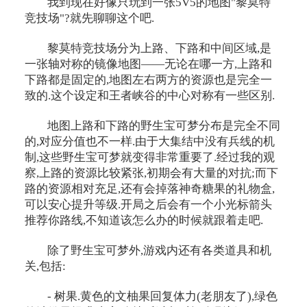
我到现在好像只玩到一张5V5的地图"黎莫特
竞技场"?就先聊聊这个吧.
黎莫特竞技场分为上路、下路和中间区域,是
一张轴对称的镜像地图——无论在哪一方,上路和
下路都是固定的,地图左右两方的资源也是完全一
致的.这个设定和王者峡谷的中心对称有一些区别.
地图上路和下路的野生宝可梦分布是完全不同
的,对应分值也不一样.由于大集结中没有兵线的机
制,这些野生宝可梦就变得非常重要了.经过我的观
察,上路的资源比较紧张,初期会有大量的对抗;而下
路的资源相对充足,还有会掉落神奇糖果的礼物盒,
可以安心提升等级.开局之后会有一个小光标箭头
推荐你路线,不知道该怎么办的时候就跟着走吧.
除了野生宝可梦外,游戏内还有各类道具和机
关,包括:
- 树果.黄色的文柚果回复体力(老朋友了),绿色