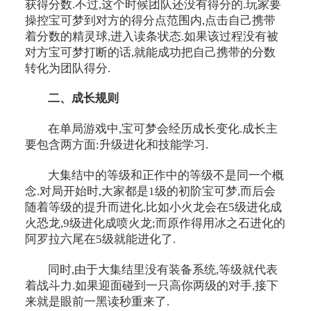
获得分数.不过,这个时候团队还没有得分的.玩家要
操控宝可梦到对方的得分点范围内,点击自己携带
着分数的精灵球,进入读条状态.如果该过程没有被
对方宝可梦打断的话,就能成功把自己携带的分数
转化为团队得分.
二、成长规则
在单局游戏中,宝可梦会经历成长变化.成长主
要包含两方面:升级进化和技能学习.
大集结中的等级和正作中的等级不是同一个概
念.对局开始时,大家都是1级的初阶宝可梦,而后会
随着等级的提升而进化.比如小火龙会在5级进化成
火恐龙,9级进化成喷火龙;而原作得用冰之石进化的
阿罗拉六尾在5级就能进化了.
同时,由于大集结里没有装备系统,等级就代表
着战斗力.如果迎面碰到一只高你两级的对手,接下
来就是眼前一黑读秒重来了.