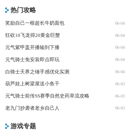
热门攻略
奖励自己一根超长牛奶面包
06-04
狂砍10飞龙得20黄金巨蟹
06-04
元气紫甲盖开播输到下播
06-04
元气骑士免安装即点即玩
06-04
白骑士天界之锤手感优化实测
06-04
葫芦娃上树梁屋送小鱼干
06-03
元气骑士前传SS赛季自然史药草流攻略
06-03
老九门抄袭者老乡自己人
06-03
游戏专题